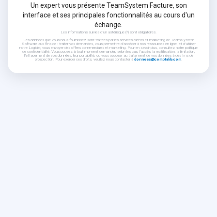
Un expert vous présente TeamSystem Facture, son
interface et ses principales fonctionnalités au cours d'un
échange.
Les informations suivies d’un astérisque (*) sont obligatoires.
Les données que vous nous fournissez sont traitées par les services clients et marketing de TeamSystem
Software aux fins de : traiter vos demandes, vous permettre d’accéder à nos ressources en ligne, et d’utiliser
notre Logiciel; vous envoyer des offres commerciales et marketing. Pour en savoir plus, consultez notre politique
de confidentialité. Vous pouvez à tout moment demander, selon les cas, l’accès, la rectification, la limitation,
l’effacement de vos données, leur portabilité, ou vous opposer au traitement de vos données à des fins de
prospection. Pour exercer ces droits, veuillez nous contacter à
donnees@comptalib.com
.